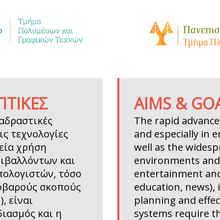
ΠΤΙΚΕΣ
AIMS & GO
ιαδραστικές
The rapid advances
ις τεχνολογίες
and especially in 
εία χρήση
well as the widespr
ριβαλλόντων και
environments and
πολογιστών, τόσο
entertainment and
σοβαρούς σκοπούς
education, news), 
, είναι
planning and effe
ιασμός και η
systems require t