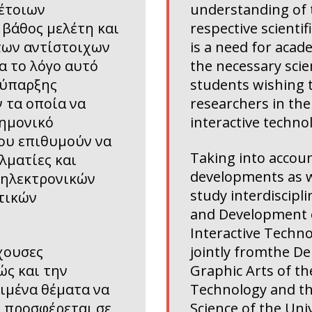
έτοιων
understanding of 
βάθος μελέτη και
respective scientif
των αντίστοιχων
is a need for aca
α το λόγο αυτό
the necessary scie
 ύπαρξης
students wishing 
 τα οποία να
researchers in th
τημονικό
interactive techno
ου επιθυμούν να
Taking into accoun
λματίες και
developments as we
 ηλεκτρονικών
study interdiscipl
τικών
and Development
Interactive Techno
χουσες
jointly fromthe D
ώς και την
Graphic Arts of th
ριμένα θέματα να
Technology and t
 προσφέρεται σε
Science of the Uni