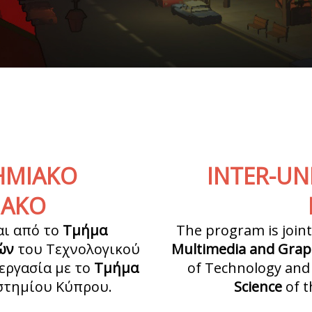
ΗΜΙΑΚΟ
INTER-UN
ΙΑΚΟ
ι από το
Τμήμα
The program is joint
ών
του Τεχνολογικού
Multimedia and Grap
εργασία με το
Τμήμα
of Technology and
στημίου Κύπρου.
Science
of t