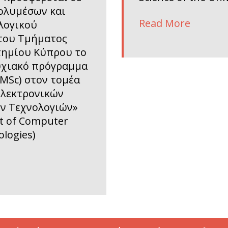
ολυμέσων και
Read More
λογικού
του Τμήματος
τημίου Κύπρου το
υχιακό πρόγραμμα
MSc) στον τομέα
Ηλεκτρονικών
ών Τεχνολογιών»
t of Computer
ologies)