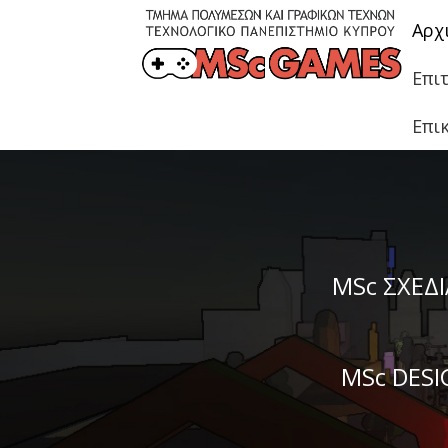
Αρχ
Επι
Επι
MSc ΣΧΕΔ
MSc DES